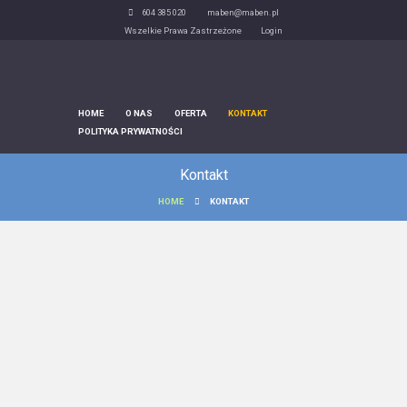
604 385 020
maben@maben.pl
dowiedz się więcej.
Ok, rozumiem
Wszelkie Prawa Zastrzeżone
Login
HOME
O NAS
OFERTA
KONTAKT
POLITYKA PRYWATNOŚCI
Kontakt
HOME
KONTAKT