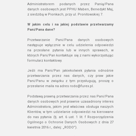
Administratorem podanych przez Panią/Pana
danych osobowych jest PPHU Maben, Benedykt Maj,
z siedzibą w Pionkach, przy ul. Pronitowskiej 7.
W jakim celu i na jakiej podstawie przetwarzamy
Pani/Pana dane?
Przetwarzanie Pani/Pana danych osobowych
następuje wyłącznie w celu udzielenia odpowiedzi
na przesłane pytania lub w innych sprawach, w
których Pani/Pan kontaktuje się z nami wykorzystując
formularz kontaktowy.
Jeśli ma Pani/Pan jakiekolwiek pytania odnośnie
przetwarzania przez nas danych, czy praw jakie
Pani/Panu w związku z tym przysługują, proszę o
przesłanie maila na adres rodo@furex.pl.
Podstawą prawną przetwarzania przez nas Pani/Pana
danych osobowych jest prawnie uzasadniony interes
Administratora, jakim jest właściwa obsługa naszych
Klientów, w tym udzielanie odpowiedzi na kierowane
do nas pytania (tj. art. 6 ust. 1 lit. f Rozporządzenia
Ogólnego o Ochronie Danych Osobowych z dnia 27
kwietnia 2016 r., dalej: „RODO”).