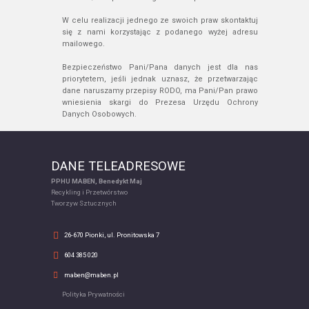
W celu realizacji jednego ze swoich praw skontaktuj
się z nami korzystając z podanego wyżej adresu
mailowego.
Bezpieczeństwo Pani/Pana danych jest dla nas
priorytetem, jeśli jednak uznasz, że przetwarzając
dane naruszamy przepisy RODO, ma Pani/Pan prawo
wniesienia skargi do Prezesa Urzędu Ochrony
Danych Osobowych.
DANE TELEADRESOWE
PPHU MABEN, Benedykt Maj
Recykling i Przetwórstwo
Tworzyw Sztucznych
26-670 Pionki, ul. Pronitowska 7
604 385 020
maben@maben.pl
Polityka Prywatności