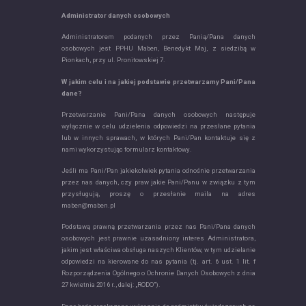
Administrator danych osobowych
Administratorem podanych przez Panią/Pana danych
osobowych jest PPHU Maben, Benedykt Maj, z siedzibą w
Pionkach, przy ul. Pronitowskiej 7.
W jakim celu i na jakiej podstawie przetwarzamy Pani/Pana
dane?
Przetwarzanie Pani/Pana danych osobowych następuje
wyłącznie w celu udzielenia odpowiedzi na przesłane pytania
lub w innych sprawach, w których Pani/Pan kontaktuje się z
nami wykorzystując formularz kontaktowy.
Jeśli ma Pani/Pan jakiekolwiek pytania odnośnie przetwarzania
przez nas danych, czy praw jakie Pani/Panu w związku z tym
przysługują, proszę o przesłanie maila na adres
maben@maben.pl
Podstawą prawną przetwarzania przez nas Pani/Pana danych
osobowych jest prawnie uzasadniony interes Administratora,
jakim jest właściwa obsługa naszych Klientów, w tym udzielanie
odpowiedzi na kierowane do nas pytania (tj. art. 6 ust. 1 lit. f
Rozporządzenia Ogólnego o Ochronie Danych Osobowych z dnia
27 kwietnia 2016 r., dalej: „RODO”).