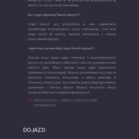
dostęp do strony. Dane te są gromadzone automatycznie po
wejściu na naszą stronę internetową.
Do czego używamy Twoich danych?
Część danych jest gromadzona w celu zapewnienia
prawidłowego funkcjonowania strony internetowej. Inne dane
mogą służyć do analizy sposobu korzystania z witryny
przez odwiedzających.
Jakie masz prawa dotyczące Twoich danych?
Zawsze masz prawo żądać informacji o przechowywanych
danych, ich pochodzeniu, odbiorcach i celu ich gromadzenia bez
żadnych opłat. Masz również prawo żądać poprawienia,
zablokowania lub usunięcia. Możesz skontaktować się z nami w
dowolnym momencie, korzystając z adresu podanego w
informacji prawnej, jeśli masz dalsze pytania dotyczące kwestii
prywatności i ochrony danych. Możesz oczywiście złożyć
skargę do właściwych organów regulacyjnych.
PRZEJDŹ DALEJ - ZOBACZ PEŁNĄ POLITYKĘ
PRYWATNOŚCI!
DOJAZD