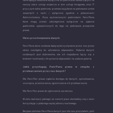
Dane będą przekazane wyłącznie do podmiotów świadczących na
naszą rzecz usługi wsparcia w tym usługi księgowe, oraz IT
przy czym takie podmioty przetwarzają dane na podstawie umów
zawartych z nami i wyłącznie zgodnie z poleceniami
Administratora. Poza wymienionymi podmiotami Pani/Pana
dane mogą zostać udostępnione wyłącznie na żądanie
podmiotów upoważnionych do tego na podstawie przepisów
prawa
Okres przechowywania danych
Pani/Pana dane osobowe będą wykorzystywane przez nas przez
okres niezbędny do udzielenia odpowiedzi. Podanie danych
osobowych jest dobrowolne, ale ich niepodanie łączy się z
brakiem możliwości otrzymania odpowiedzi na zadane pytanie.
Jakie przysługują Pani/Panu prawa w związku z
przetwarzaniem przez nas danych?
Ma Pani/Pan prawo żądania dostępu do danych, sprostowania,
usunięcia, przenoszenia, ograniczenia ich przetwarzania.
Ma Pani/Pan prawo do zgłoszenia sprzeciwu.
W celu realizacji jednego ze swoich praw skontaktuj się z nami
korzystając z podanego wyżej adresu mailowego.
Bezpieczeństwo Pani/Pana danych jest dla nas priorytetem, jeśli