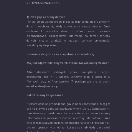
POLITYKA PRYWATNOŚCI
1) Przegląd ochrony danych
Poniżej znajduje się prosty przegląd tego, co dzieje się z twoimi
danymi osobowymi, kiedy odwiedzasz naszą stronę. Dane
osobowe to wszelkie dane, z które można osobiście
zidentyfikować. Szczegółowe informacje na temat ochrony
danych można znaleźć w naszej polityce prywatności
znajdującej się poniżej.
Zbieranie danych na naszej stronie internetowej
Kto jest odpowiedzialny za zbieranie danych na tej stronie?
Administratorem podanych przez Panią/Pana danych
osobowych jest PPHU Maben, Benedykt Maj, z siedzibą w
Pionkach przy ul.Pronitowskiej 7, posługująca się adresem
email: maben@maben.pl.
Jak zbieramy Twoje dane?
Niektóre dane są gromadzone, gdy je nam udostępnisz. Mogą to
być na przykład dane wprowadzone w formularzu kontaktowym.
Inne dane są gromadzone automatycznie przez nasze systemy
informatyczne podczas odwiedzania strony internetowej. Dane
te to przede wszystkim dane techniczne, takie jak przeglądarka i
system operacyjny, z których korzystasz lub kiedy uzyskałeś